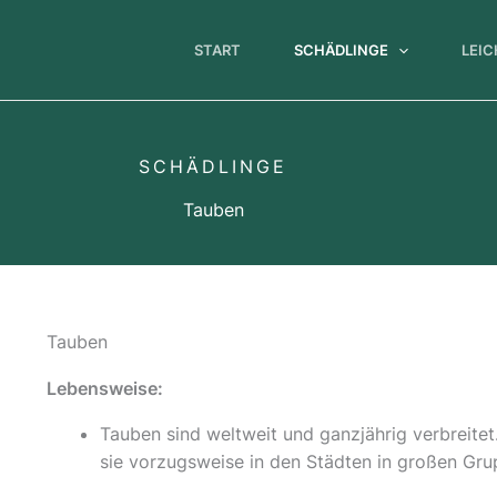
START
SCHÄDLINGE
LEI
SCHÄDLINGE
Tauben
Tauben
Lebensweise:
Tauben sind weltweit und ganzjährig verbreitet.
sie vorzugsweise in den Städten in großen Gru